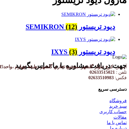
دیود تریستور SEMIKRON
(12)
دیود تریستور IXYS
(3)
جهت دریافت مشاوره با ما تماس بگیرید
آدرس:
کرج ،بلوار گلشهر ،مجتمع تجاري گلشهر ،طبقه چهارم ،واحدH5
تلفن :
02633515021
فکس:
02633510983
دسترسی سریع
فروشگاه
سبد خرید
حساب کاربری
مقالات
تماس با ما
درباره ما