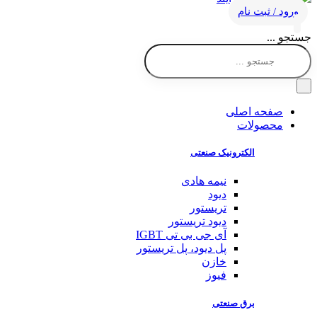
ورود / ثبت نام
جستجو ...
صفحه اصلی
محصولات
الکترونیک صنعتی
نیمه هادی
دیود
تریستور
دیود تریستور
آی جی بی تی IGBT
پل دیود، پل تریستور
خازن
فیوز
برق صنعتی