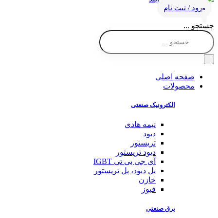
ورود / ثبت نام
جستجو ...
صفحه اصلی
محصولات
الکترونیک صنعتی
نیمه هادی
دیود
تریستور
دیود تریستور
آی جی بی تی IGBT
پل دیود، پل تریستور
خازن
فیوز
برق صنعتی