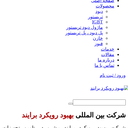
صفحه اصلی
محصولات
دیود
تریستور
IGBT
ماژول دیود تریستور
پل دیود ، پل تریستور
خازن
فیوز
خدمات
مقالات
درباره ما
تماس با ما
ورود / ثبت نام
شرکت بین المللی
بهبود رویکرد برایند
شرکت بهبود رویکرد برایند پیشرو در تامین تجهیزات