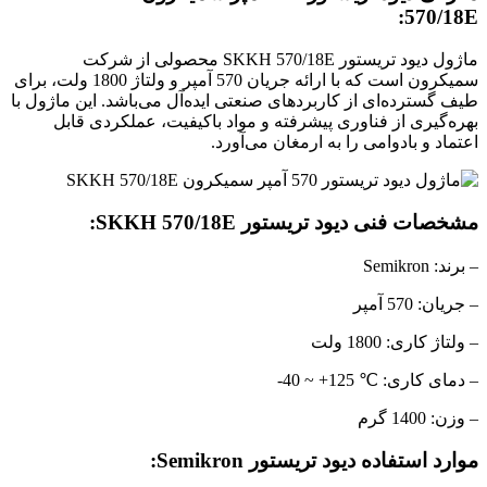
570/18E:
ماژول دیود تریستور SKKH 570/18E محصولی از شرکت
سمیکرون است که با ارائه جریان 570 آمپر و ولتاژ 1800 ولت، برای
طیف گسترده‌ای از کاربردهای صنعتی ایده‌آل می‌باشد. این ماژول با
بهره‌گیری از فناوری پیشرفته و مواد باکیفیت، عملکردی قابل
اعتماد و با‌دوامی را به ارمغان می‌آورد.
مشخصات فنی
دیود تریستور SKKH 570/18E
:
– برند: Semikron
– جریان: 570 آمپر
– ولتاژ کاری: 1800 ولت
– دمای کاری: ℃ 125+ ~ 40-
– وزن: 1400 گرم
موارد استفاده
دیود تریستور Semikron
: