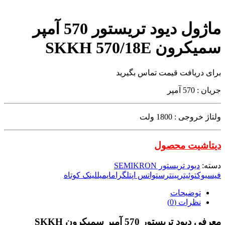
ماژول دیود تریستور 570 آمپر
سمیکرون SKKH 570/18E
برای دریافت قیمت تماس بگیرید
جریان :
570
آمپر
ولتاژ خروجی : 1800
ولت
دیتاشیت محصول
دسته:
دیود تریستور SEMIKRON
فیسبوک
توئیتر
پینترست
واتس اپ
تلگرام
ایمیل
لینک کوتاه
توضیحات
نظرات (0)
معرفی دیود تریستور 570 آمپر سمیکرون SKKH