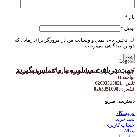
نام
*
ایمیل
*
ذخیره نام، ایمیل و وبسایت من در مرورگر برای زمانی که
دوباره دیدگاهی می‌نویسم.
جهت دریافت مشاوره با ما تماس بگیرید
آدرس:
کرج ،بلوار گلشهر ،مجتمع تجاري گلشهر ،طبقه چهارم
،واحدH5
تلفن :
02633515021
فکس:
02633510983
دسترسی سریع
فروشگاه
سبد خرید
حساب کاربری
مقالات
تماس با ما