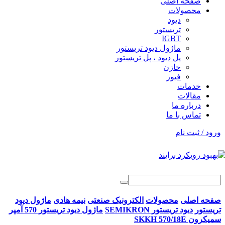
صفحه اصلی
محصولات
دیود
تریستور
IGBT
ماژول دیود تریستور
پل دیود ، پل تریستور
خازن
فیوز
خدمات
مقالات
درباره ما
تماس با ما
ورود / ثبت نام
صفحه اصلی
محصولات
الکترونیک صنعتی
نیمه هادی
ماژول دیود
تریستور
دیود تریستور SEMIKRON
ماژول دیود تریستور 570 آمپر
سمیکرون SKKH 570/18E