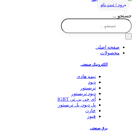
ورود / ثبت نام
جستجو ...
صفحه اصلی
محصولات
الکترونیک صنعتی
نیمه هادی
دیود
تریستور
دیود تریستور
آی جی بی تی IGBT
پل دیود، پل تریستور
خازن
فیوز
برق صنعتی