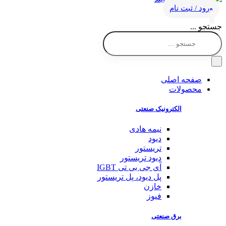
ورود / ثبت نام
جستجو ...
صفحه اصلی
محصولات
الکترونیک صنعتی
نیمه هادی
دیود
تریستور
دیود تریستور
آی جی بی تی IGBT
پل دیود، پل تریستور
خازن
فیوز
برق صنعتی