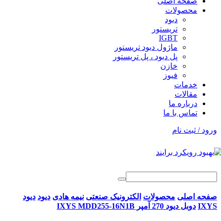
صفحه اصلی
محصولات
دیود
تریستور
IGBT
ماژول دیود تریستور
پل دیود ، پل تریستور
خازن
فیوز
خدمات
مقالات
درباره ما
تماس با ما
ورود / ثبت نام
صفحه اصلی
محصولات
الکترونیک صنعتی
نیمه هادی
دیود
دیود
IXYS
دوبل دیود 270 آمپر IXYS MDD255-16N1B