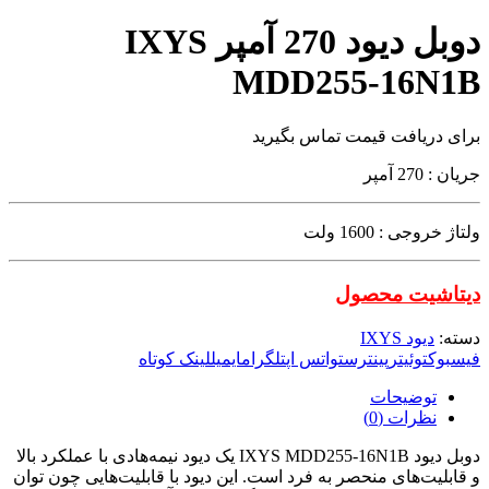
دوبل دیود 270 آمپر IXYS
MDD255-16N1B
برای دریافت قیمت تماس بگیرید
جریان : 270 آمپر
ولتاژ خروجی : 1600 ولت
دیتاشیت محصول
دسته:
دیود IXYS
فیسبوک
توئیتر
پینترست
واتس اپ
تلگرام
ایمیل
لینک کوتاه
توضیحات
نظرات (0)
دوبل دیود IXYS MDD255-16N1B یک دیود نیمه‌هادی با عملکرد بالا
و قابلیت‌های منحصر به فرد است. این دیود با قابلیت‌هایی چون توان