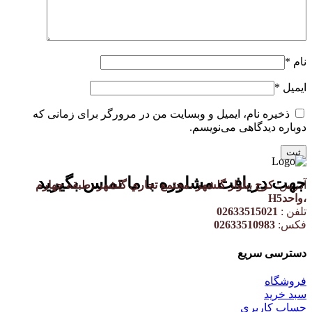
نام
*
ایمیل
*
ذخیره نام، ایمیل و وبسایت من در مرورگر برای زمانی که
دوباره دیدگاهی می‌نویسم.
جهت دریافت مشاوره با ما تماس بگیرید
آدرس:
کرج ،بلوار گلشهر ،مجتمع تجاري گلشهر ،طبقه چهارم
،واحدH5
تلفن :
02633515021
فکس:
02633510983
دسترسی سریع
فروشگاه
سبد خرید
حساب کاربری